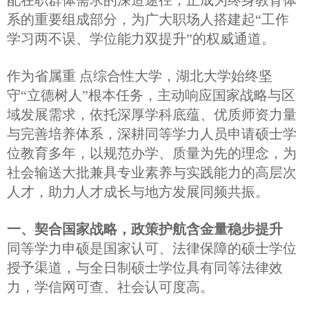
配在职群体需求的深造途径，正成为终身教育体
系的重要组成部分，为广大职场人搭建起“工作
申
究
首
学习两不误、学位能力双提升”的权威通道。
硕
生
页
作为省属重 点综合性大学，湖北大学始终坚
守“立德树人”根本任务，主动响应国家战略与区
域发展需求，依托深厚学科底蕴、优质师资力量
与完善培养体系，深耕同等学力人员申请硕士学
位教育多年，以规范办学、质量为先的理念，为
社会输送大批兼具专业素养与实践能力的高层次
人才，助力人才成长与地方发展同频共振。
一、契合国家战略，政策护航含金量稳步提升
同等学力申硕是国家认可、法律保障的硕士学位
授予渠道，与全日制硕士学位具有同等法律效
力，学信网可查、社会认可度高。