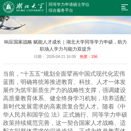
同等学力申请硕士学位
网
综合服务平台
站
新
闻
规
导
响应国家战略 赋能人才成长｜湖北大学同等学力申硕，助力
公
章
招
职场人学力与能力双提升
航
告
制
生
硕
日期： 2026-04-21 16:09
热度：156
度
简
果
考
当前，“十五五”规划全面擘画中国式现代化宏伟
章
云
辅
信
蓝图，明确将统筹推进教育、科技、人才一体发
展作为筑牢新质生产力的战略性支撑，强调建设
课
平
息
同
高质量教育体系、健全终身学习机制，培养适配
堂
台
查
等
在
新时代发展需求的高素质复合型人才。随着《中
华人民共和国学位 法》正式施行、同等学力申硕
询
学
职
返
政策持续规范完善，这一契合国家人才战略、适
力
研
回