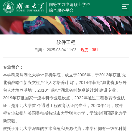
同等学力申请硕士学位
网
综合服务平台
站
新
闻
规
导
软件工程
公
章
招
日期： 2025-03-04 11:03
热度：381
航
告
制
生
硕
专业简介：
度
简
果
考
本学科隶属湖北大学计算机学院，成立于2006年，于2013年获批“湖
章
云
辅
信
北省战略性新兴支柱产业人才培养计划”，2014年获批“湖北省服务外
包人才培养基地”，2018年获批“湖北省荆楚卓越计划”建设专业，
课
平
息
同
2019年获批国家一流本科专业建设点，2022年通过工程教育专业认
堂
台
查
等
在
证，是湖北大学首 个通过工程教育认证的专业，2020年4月，软件工
程专业获批与英国曼彻斯特城市大学联合办学，学院实现国际化办学
询
学
职
返
新突破。
力
研
回
依托于湖北大学深厚的学术底蕴和资源优势，本学科拥有一级学科博